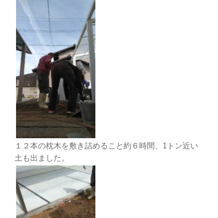
１２本の枕木を敷き詰めること約６時間、1トン近い
土も出ました。