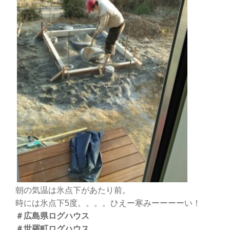
朝の気温は氷点下があたり前。
時には氷点下5度。。。。ひえー寒みーーーーい！
＃広島県ログハウス
＃世羅町ログハウス