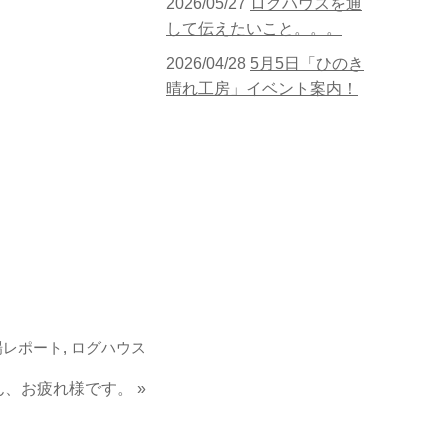
2026/05/27
ログハウスを通
して伝えたいこと。。。
2026/04/28
5月5日「ひのき
晴れ工房」イベント案内！
場レポート
,
ログハウス
ん、お疲れ様です。
»