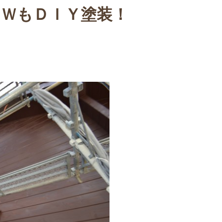
ＧＷもＤＩＹ塗装！