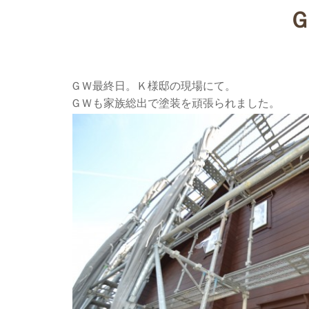
ＧＷ最終日。Ｋ様邸の現場にて。
ＧＷも家族総出で塗装を頑張られました。