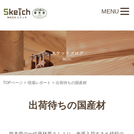
MENU
TOPページ
>
現場レポート
> 出荷待ちの国産材
出荷待ちの国産材
熊本県の㈱佐藤林業さんより、来週入荷するＫ様邸の