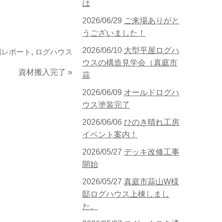
は
2026/06/29
ご来場ありがと
うございました！
2026/06/10
大型平屋ログハ
場レポート
,
ログハウス
ウスの構造見学会（真庭市
資材搬入完了
»
蒜
2026/06/09
オールドログハ
ウス塗装完了
2026/06/06
ひのき晴れ工房
イベント案内！
2026/05/27
デッキ改修工事
開始
2026/05/27
真庭市蒜山W様
邸ログハウス上棟しまし
た。