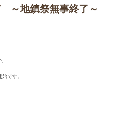
市 ～地鎮祭無事終了～
。
で、
開始です。