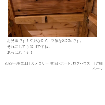
お見事です！立派なDIY。立派なSDGsです。
それにしても器用ですね。
あっぱれじゃ！
2022年3月21日 | カテゴリー
現場レポート
,
ログハウス
|
詳細
ページ