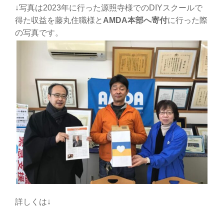
↓写真は2023年に行った源照寺様でのDIYスクールで
得た収益を藤丸住職様と
AMDA本部へ寄付
に行った際
の写真です。
詳しくは↓