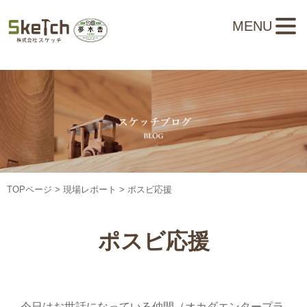
MENU
TOPページ
>
現場レポート
> ポスビ応援
ポスビ応援
今日はお世話になっている仲間（オカダエンタープラ