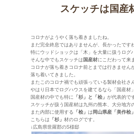
スケッチは国産
コロナがようやく落ち着きましたね。
まだ完全終息ではありませんが、長かったです
特にウッドショックは「木」を大量に扱うログ
そんな中でもスケッチは
国産材
にこだわって来
コロナが落ち着きコロナ前とまでは行きません
落ち着いてきました。
またこのコロナ禍でも頑張っている製材会社さ
やはり日本でログハウスを建てるなら「国産材
国産材の中でも特に
「杉」と「桧」
が代表的で
スケッチが扱う国産材は九州の熊本、大分地方
また内部に使用する
「桧」
は
岡山県産「美作桧
こちらは
「杉」
材のログです。
↓広島県世羅郡のS様邸