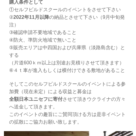
購入条件として
①セルフビルドスクールのイベントをさせて下さい
②
2022年11月以降
の納品とさせて下さい（9月中旬発
注）
③確認申請不要地域であること
④防火、準防火地域で無いこと
⑤販売エリアは中四国および兵庫県（淡路島含む）と
する
（片道600ｋｍ以上は別途お見積りさせて頂きます）
⑥４ｔ車が進入もしくは横付けできる敷地があること
そしてこのセルフビルドスクールのイベントによる参
加費（現在未定）による収益と募金は
全額日本ユニセフに寄付
させて頂きウクライナの方々
へ送金して頂きます。
このイベントの趣旨にご賛同頂ける方は是非イベント
の拡散にご協力お願い致します。