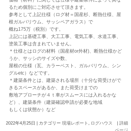
るため個別にご対応させて頂きます。
参考として上記仕様（ログ材＝国産杉、断熱仕様、屋
根ガルバリウム、サッシペアガラス）で
概ね175万（税別）です。
上記には基礎工事、大工工事、電気工事、水道工事、
塗装工事は含まれていません。
＊仕様とはログの材料（国産材or外材)、断熱仕様かど
うか、サッシのサイズや数、
屋根の仕様（瓦、カラーベスト、ガルバリウム、シン
グルetc）などです。
＊建築条件とは、建築される場所（十分な荷受けがで
きるスペースがあるか、また荷受けまでの
敷地アプローチが４ｔ車がスムースには入れるかな
ど）、建築条件（建築確認申請が必要な地域
もしくは状態か）など
2022年4月25日 | カテゴリー
現場レポート
,
ログハウス
|
詳細
ページ