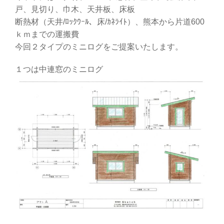
戸、見切り、巾木、天井板、床板
断熱材（天井/ﾛｯｸｳｰﾙ、床/ｶﾈﾗｲﾄ）、熊本から片道600
ｋｍまでの運搬費
今回２タイプのミニログをご提案いたします。
１つは中連窓のミニログ