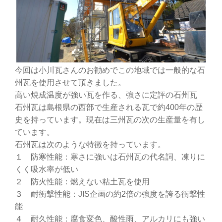
今回は小川瓦さんのお勧めでこの地域では一般的な石
州瓦を使用させて頂きました。
高い焼成温度が強い瓦を作る、強さに定評の石州瓦
石州瓦は島根県の西部で生産される瓦で約400年の歴
史を持っています。現在は三州瓦の次の生産量を有し
ています。
石州瓦は次のような特徴を持っています。
１ 防寒性能：寒さに強いは石州瓦の代名詞、凍りに
くく吸水率が低い
２ 防火性能：燃えない粘土瓦を使用
３ 耐衝撃性能：JIS企画の約2倍の強度を誇る衝撃性
能
４ 耐久性能：腐食変色、酸性雨、アルカリにも強い