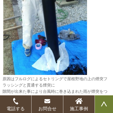
原因はフルログによるセトリングで屋根野地の上の煙突フ
ラッシングと貫通する煙突に
隙間が出来た事により台風時に巻き込まれた雨が煙突をつ
たって来たと判明したため
隙間に耐熱コーキングを打ちました。
電話する
お問合せ
施工事例