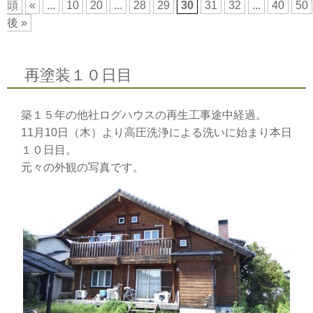
頭
«
...
10
20
...
28
29
30
31
32
...
40
50
後 »
再塗装１０日目
築１５年の他社ログハウスの再生工事途中経過。
11月10日（木）より高圧洗浄による洗いに始まり本日
１０日目。
元々の外観の写真です。