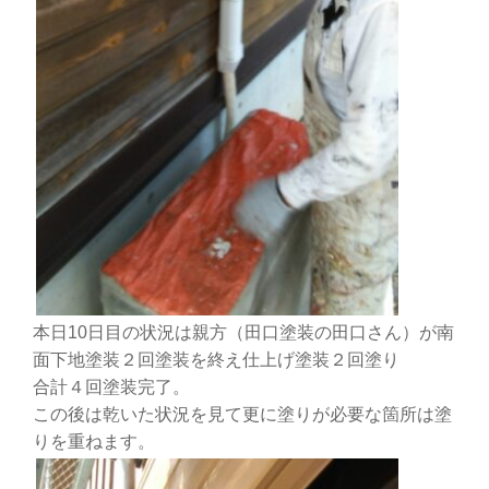
本日10日目の状況は親方（田口塗装の田口さん）が南
面下地塗装２回塗装を終え仕上げ塗装２回塗り
合計４回塗装完了。
この後は乾いた状況を見て更に塗りが必要な箇所は塗
りを重ねます。